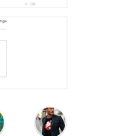
tet.
ings