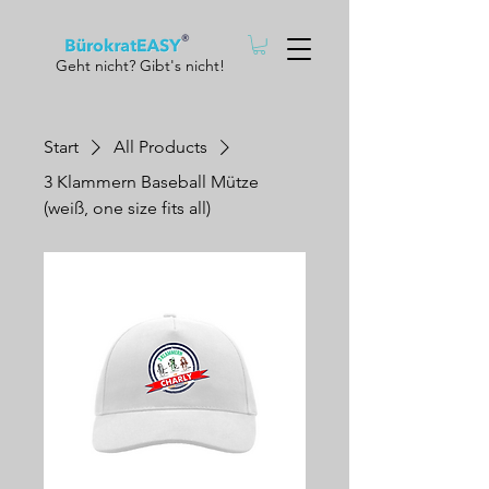
Geht nicht? Gibt's nicht!
Start
All Products
3 Klammern Baseball Mütze
(weiß, one size fits all)