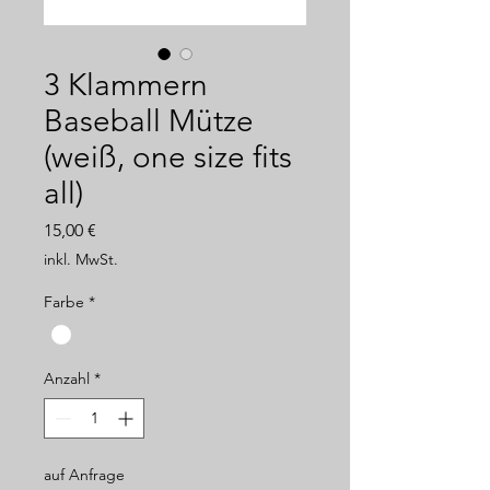
3 Klammern
Baseball Mütze
(weiß, one size fits
all)
Preis
15,00 €
inkl. MwSt.
Farbe
*
Anzahl
*
auf Anfrage