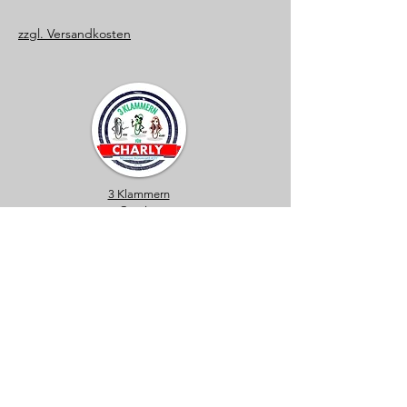
zzgl. Versandkosten
3 Klammern
Comics
Bürokratie-
Design