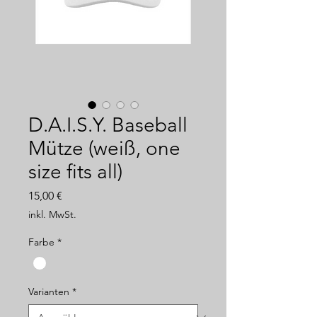
D.A.I.S.Y. Baseball
Mütze (weiß, one
size fits all)
Preis
15,00 €
inkl. MwSt.
Farbe
*
Varianten
*