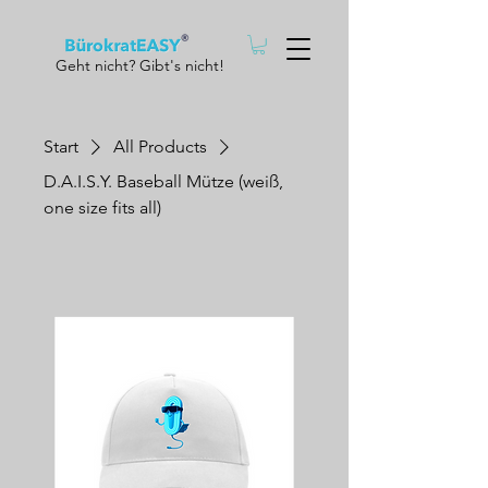
Geht nicht? Gibt's nicht!
Start
All Products
D.A.I.S.Y. Baseball Mütze (weiß,
one size fits all)