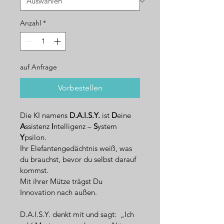
Anzahl
*
auf Anfrage
Vorbestellen
Die KI namens 
D.A.I.S.Y.
 ist 
D
eine 
A
ssistenz 
I
ntelligenz – 
S
ystem 
Y
psilon.
Ihr Elefantengedächtnis weiß, was 
du brauchst, bevor du selbst darauf 
kommst.
Mit ihrer Mütze trägst Du 
Innovation nach außen.
D.A.I.S.Y. denkt mit und sagt:  „Ich 