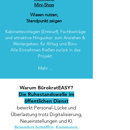
Mini-Shop
Wissen nutzen,
Standpunkt zeigen
Kabinettsvorlagen (Entwurf), Fachbeiträge
und attraktive Hingucker: zum Anziehen &
Weitergeben, für Alltag und Büro.
Alle Einnahmen fließen zurück in das
Projekt.
Mehr ...
Warum BürokratEASY?
Die Ruhestandswelle im
öffentlichen Dienst
bewirkt Personal-Lücke und
Überlastung trotz Digitalisierung,
Neueinstellungen und KI.
Besonders betroffen: Kommunen,