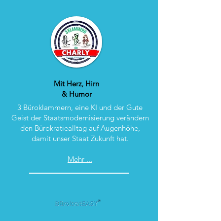
Mit Herz, Hirn
& Humor
3 Büroklammern, eine KI und der Gute
Geist der Staatsmodernisierung verändern
den Bürokratiealltag auf Augenhöhe,
damit unser Staat Zukunft hat.
Mehr ...