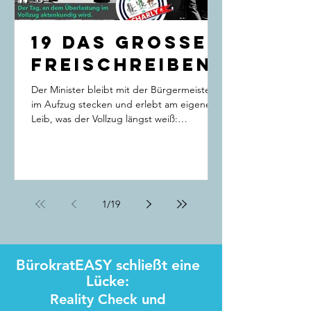
19 Das grosse
Freischreiben
Der Minister bleibt mit der Bürgermeisterin
im Aufzug stecken und erlebt am eigenen
Leib, was der Vollzug längst weiß:
Verwaltungen scheitern nicht am guten
Willen, sondern an zu vielen
Pfilchtaufgaben, Vorschriften, IT, die nicht
genug entlastet, und zu wenig Personal.
1
/
19
BürokratEASY schließt eine
Lücke:
Reality Check und