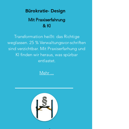
Bürokratie-
Design
Mit Praxiserfahrung
& KI
Transformation heißt: das Richtige
weglassen. 25 % Verwaltungsvor-schriften
sind verzichtbar. Mit Praxiserfarhung und
KI finden wir heraus, was spürbar
entlastet.
Mehr ...