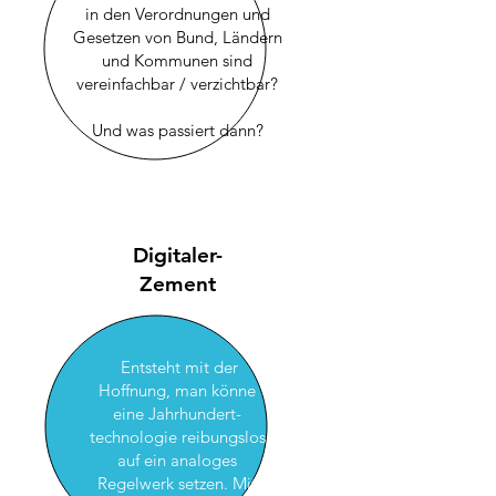
in den Verordnungen
und
Gesetzen von Bund, Ländern
und
Kommunen sind
vereinfachbar / verzichtbar?
Und was passiert dann?
Digitaler-
Zement
Entsteht mit der
Hoffnung, man könne
eine Jahrhundert-
technologie reibungslos
auf ein analoges
Regelwerk setzen. Mit