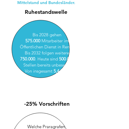
Mittelstand und Bundesländer.
Ruhestandswelle
Bis 2028 gehen
575.000
Mitarbeiter im
Öffentlichen Dienst in Rente.
Bis 2032 folgen weitere
750.000
. Heute sind
500.000
Stellen bereits unbesetzt.
Von insgesamt
5,4 Mio.
-25% Vorschriften
Welche Praragrafen