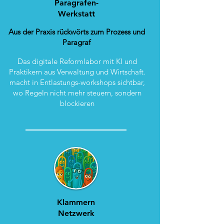
Paragrafen-
Werkstatt
Aus der Praxis rückwörts zum Prozess und
Paragraf
Das digitale Reformlabor mit KI und
Praktikern aus Verwaltung und Wirtschaft.
macht in Entlastungs-workshops sichtbar,
wo Regeln nicht mehr steuern, sondern
blockieren
Klammern
Netzwerk