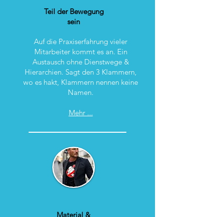
Teil der Bewegung
sein
Auf die Praxiserfahrung vieler
Mitarbeiter kommt es an. Ein
Austausch ohne Dienstwege &
Hierarchien. Sagt den 3 Klammern,
wo es hakt, Klammern nennen keine
Namen.
Mehr ...
Material &