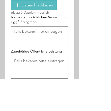
Datein hochladen
bis zu 5 Dateien möglich
Name der ursächlichen Verordnung
/ ggf. Paragraph
Zugehörige Öffentliche Leistung
Welcher Arbeitsaufwand könnte pro
Fall etwa entfallen? (netto ohne
Wartezeiten)
Einheit