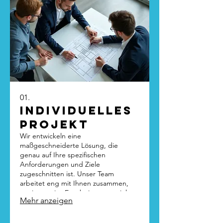
01.
Individuelles
Projekt
Wir entwickeln eine
maßgeschneiderte Lösung, die
genau auf Ihre spezifischen
Anforderungen und Ziele
zugeschnitten ist. Unser Team
arbeitet eng mit Ihnen zusammen,
um innovative Ergebnisse zu erzielen.
Mehr anzeigen
Dieses Angebot ist ideal für
einzigartige Herausforderungen, die
Standardlösungen übersteigen.