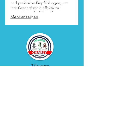
und praktische Empfehlungen, um
Ihre Geschäftsziele effektiv zu
unterstützen. Profitieren Sie von
Mehr anzeigen
unserem Fachwissen für
bestmögliche Ergebnisse.
3 Klammern
Comics
Bürokratie-
Design